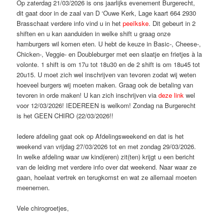
Op zaterdag 21/03/2026 is ons jaarlijks evenement Burgerecht,
dit gaat door in de zaal van D ‘Ouwe Kerk, Lage kaart 664 2930
Brasschaat verdere info vind u in het
peeïkske
. Dit gebeurt in 2
shiften en u kan aanduiden in welke shift u graag onze
hamburgers wil komen eten. U hebt de keuze in Basic-, Cheese-,
Chicken-, Veggie- en Doubleburger met een slaatje en frietjes à la
volonte. 1 shift is om 17u tot 18u30 en de 2 shift is om 18u45 tot
20u15. U moet zich wel inschrijven van tevoren zodat wij weten
hoeveel burgers wij moeten maken. Graag ook de betaling van
tevoren in orde maken! U kan zich inschrijven via
deze link
wel
voor 12/03/2026! IEDEREEN is welkom! Zondag na Burgerecht
is het GEEN CHIRO (22/03/2026!!
Iedere afdeling gaat ook op Afdelingsweekend en dat is het
weekend van vrijdag 27/03/2026 tot en met zondag 29/03/2026.
In welke afdeling waar uw kind(eren) zit(ten) krijgt u een bericht
van de leiding met verdere info over dat weekend. Naar waar ze
gaan, hoelaat vertrek en terugkomst en wat ze allemaal moeten
meenemen.
Vele chirogroetjes,