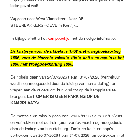
ieder geval wel!
Wij gaan naar West-Vlaanderen. Naar DE
STEENBAKKERSHOEVE in Kortrijk..
In bijlage vindt u het
kampboekje
met de nodige informatie.
De kostprijs voor de ribbels is 170€ met vroegboekkorting
160€, voor de Mazzels, rakwi’s, tito’s, keti’s en aspi’s is het
190€ met vroegboekkorting 180€.
De ribbels gaan van 24/07/2026 t.e.m. 31/07/2026 (vertrekuur
wordt nog meegedeeld door de leiding van hun afdeling). en
vragen aan de ouders om hun kind tot op de kampplaats te
brengen.
LET OP ER IS GEEN PARKING OP DE
KAMPPLAATS!
De mazzels en rakwi’s gaan van 21/07/2026 t.e.m. 31/07/2026
en vertrekken met de trein (uren vertrek wordt nog meegedeeld
door de leiding van hun afdeling). Tito’s en ket’s en aspi’s
vertrekken van 20/07/2026 t.e.m.31/07/2026, en vertrekken met