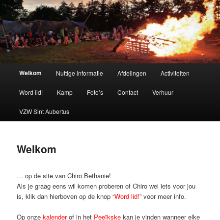
Spring
naar
de
primaire
Chiro Bethanie
inhoud
Hoofdmenu
Welkom
Nuttige informatie
Afdelingen
Activiteiten
Word lid!
Kamp
Foto’s
Contact
Verhuur
VZW Sint Aubertus
Welkom
… op de site van Chiro Bethanie!
Als je graag eens wil komen proberen of Chiro wel iets voor jou
is, klik dan hierboven op de knop “
Word lid!
” voor meer info.
Op onze
kalender
of in het
Peeïkske
kan je vinden wanneer elke