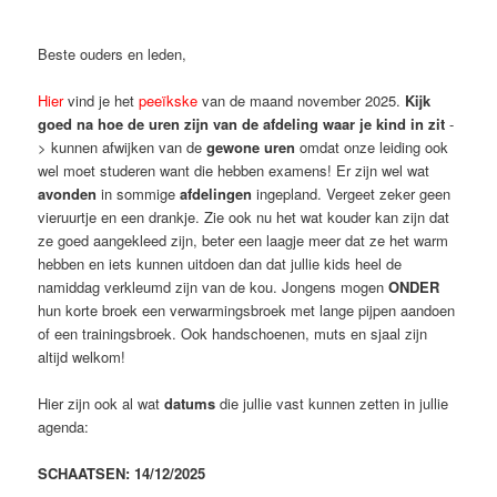
Beste ouders en leden,
Hier
vind je het
peeïkske
van de maand november 2025.
Kijk
goed na hoe de uren zijn van de afdeling waar je kind in zit
-
> kunnen afwijken van de
gewone uren
omdat onze leiding ook
wel moet studeren want die hebben examens! Er zijn wel wat
avonden
in sommige
afdelingen
ingepland. Vergeet zeker geen
vieruurtje en een drankje. Zie ook nu het wat kouder kan zijn dat
ze goed aangekleed zijn, beter een laagje meer dat ze het warm
hebben en iets kunnen uitdoen dan dat jullie kids heel de
namiddag verkleumd zijn van de kou. Jongens mogen
ONDER
hun korte broek een verwarmingsbroek met lange pijpen aandoen
of een trainingsbroek. Ook handschoenen, muts en sjaal zijn
altijd welkom!
Hier zijn ook al wat
datums
die jullie vast kunnen zetten in jullie
agenda:
SCHAATSEN: 14/12/2025