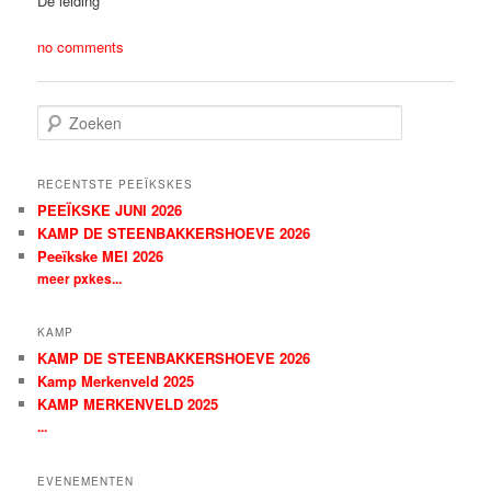
De leiding
no comments
Z
o
e
k
RECENTSTE PEEÏKSKES
e
PEEÏKSKE JUNI 2026
n
KAMP DE STEENBAKKERSHOEVE 2026
Peeïkske MEI 2026
meer pxkes...
KAMP
KAMP DE STEENBAKKERSHOEVE 2026
Kamp Merkenveld 2025
KAMP MERKENVELD 2025
...
EVENEMENTEN