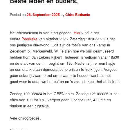
Beste leden en ouders,
Posted on
28. September 2025
by
Chiro Bethanie
Het chiroseizoen is van start gegaan.
Hier
vind je het
eerste
Peeïkske
van oktober 2025. Zaterdag 18/10/2025 is het
ons jaarlijkse dia-avond….dit zijn de foto’s van ons kamp in
Zedelgem bij Merkenveld. Wil je zien hoe we ons geamuseerd
hebben kom dan zekers kijken!! Iedereen is welkom vanaf 18u30
en de start van de film begint om 19u. Nadien zijn er een hapje
en een drankje aan democratische prijzen te verkrijgen. Vergeet
geen dekentje/warme trui om u warm te houden want als het
goed weer is doen we het buiten en ’s avonds koelt het al flink af.
Zondag 19/10/2024 is het GEEN chiro. Zondag 12/10/2025 is het
chiro van 10u tot 17u, vergeet geen lunchpakket, 4-uurtje en
drinken in een rugzakje.
Vele chirogroetjes,