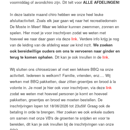
voormiddag of avondchiro zijn. Dit telt voor
ALLE AFDELINGEN!
Tijd voor BURGERS
In deze laatste maand chiro hebben we onze heel leuke
McDonald’s
D’ouwe kerk
afsluitactiviteit. Zoals elk jaar gaan wij naar het recreatiedomein
Vrienden, familie, buurvrouw of verre neef? Iedereen houdt
De Moste in Meer! Waar we lekker kunnen zwemmen, zonnen en
van een goeie burger voor een rechtvaardige prijs! Kies je
spelen. Hier moet je voor inschrijven zodat we weten met
burger (met frietjes en een slaatje) en schrijf je in via de link:
hoeveel we naar daar gaan via deze
link
. Verdere info krijg je nog
zie bio
van de leiding van de afdeling waar uw kind inzit.
We zoeken
ook bereidwillige ouders om ons te vervoeren naar ginder en
Die staat ook in onze bio op Instagram!
terug te komen ophalen
. Dit kan je ook invullen in de
link
.
#burger
#burger
lover
#boycotmcdonalds
#frietjes
#chiro
diner
burgertime burgers
Wij sluiten ons chiroseizoen af met een lekkere BBQ na onze
Photo
activiteit. Iedereen is welkom!! Familie, vrienden, enz.... Wij
werken met BBQ pakketten, daar zitten groentjes en brood à la
View on Facebook
·
Share
volonte in. Je moet je hier ook voor inschrijven, via deze
link
zodat we weten met hoeveel personen je komt en hoeveel
pakketten, groentjes en brood we moeten bestellen. De
inschrijvingen lopen tot 18/06/2026 tot 23u59! Graag ook de
betaling in orde te brengen. Hier zoeken we ook enkele ouders
om samen met onze VB's de groenten te snijden en voor te
bereiden, dit kan je ook invullen bij de inschrijvingen van onze