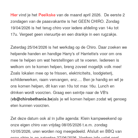
Hier
vind je het
Peeïkske
van de maand april 2026. De eerste 2
zondagen van de paasvakantie is het GEEN CHIRO. Zondag
19/04/2026 is het terug chiro voor iedere afdeling van 14u tot
17u. Vergeet geen vieruurtje en een drankje in een rugzakje.
Zaterdag 25/04/2026 is het werkdag op de Chiro. Daar zoeken we
helpende handen en handige Harry's of Harriette's voor om ons
mee te helpen om wat herstellingen uit te voeren. Iedereen is
welkom om te komen helpen, breng zoveel mogelijk volk mee!
Zoals lokalen mee op te frissen, elektriciteits, loodgieterij,
schilderwerken, raam vervangen, enz.... Ben je handig en wil je
ons komen helpen, dit kan van 10u tot max 16u. Lunch en
drinken wordt voorzien. Graag een seintje naar de VB's
(
vb@chirobethanie.be
)als je wil komen helpen zodat wij genoeg
eten kunnen voorzien.
Zet deze datum ook al in jullie agenda: Klein kampweekend op
onze eigen chiro van vrijdag 08/05/2026 t.e.m. zondag
10/05/2026, uren worden nog meegedeeld. Afsluit en BBQ van
onze chiro is op zaterdag 27/06/2026. Verdere info volgt nog!