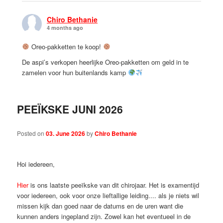
Chiro Bethanie
4 months ago
Oreo-pakketten te koop!
De aspi’s verkopen heerlijke Oreo-pakketten om geld in te
zamelen voor hun buitenlands kamp
Prijs: €12 per pakket
Wil je ons steunen én genieten van lekkers?
PEEÏKSKE JUNI 2026
De link om te kopen:
docs.google.com/forms/d/e/1FAIpQLSfqoK1YLqRmcbRBIXuee_CwI
Posted on
03. June 2026
by
Chiro Bethanie
usp=p...
Alvast bedankt voor jullie steun
Hoi iedereen,
Photo
View on Facebook
·
Share
Hier
is ons laatste peeïkske van dit chirojaar. Het is examentijd
voor iedereen, ook voor onze lieftallige leiding.... als je niets wil
missen kijk dan goed naar de datums en de uren want die
Chiro Bethanie
kunnen anders ingepland zijn. Zowel kan het eventueel in de
5 months ago