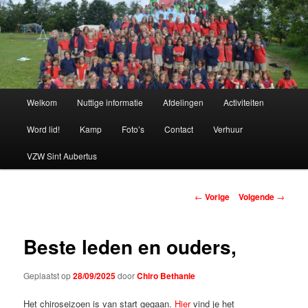
Spring
naar
de
primaire
Chiro Bethanie
inhoud
Hoofdmenu
Welkom
Nuttige informatie
Afdelingen
Activiteiten
Word lid!
Kamp
Foto’s
Contact
Verhuur
VZW Sint Aubertus
Berichtnavigatie
←
Vorige
Volgende
→
Beste leden en ouders,
Geplaatst op
28/09/2025
door
Chiro Bethanie
Het chiroseizoen is van start gegaan.
Hier
vind je het