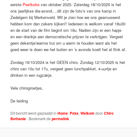
eerste
Peeïkske
van oktober 2025. Zaterdag 18/10/2025 is het
ons jaarlijkse dia-avond….dit zijn de foto’s van ons kamp in
Zedelgem bij Merkenveld. Wil je zien hoe we ons geamuseerd
hebben kom dan zekers kijken!! Iedereen is welkom vanaf 18u30
en de start van de film begint om 19u. Nadien zijn er een hapje
en een drankje aan democratische prijzen te verkrijgen. Vergeet
geen dekentje/warme trui om u warm te houden want als het
goed weer is doen we het buiten en ’s avonds koelt het al flink af.
Zondag 19/10/2024 is het GEEN chiro. Zondag 12/10/2025 is het
chiro van 10u tot 17u, vergeet geen lunchpakket, 4-uurtje en
drinken in een rugzakje.
Vele chirogroetjes,
De leiding
Dit bericht werd geplaatst in
Home
,
Pxke
,
Welkom
door
Chiro
Bethanie
. Bookmark de
permalink
.