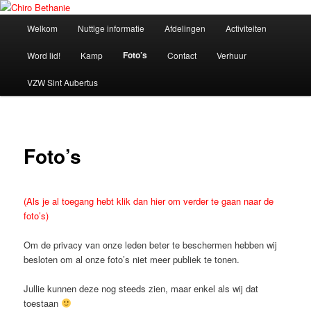
Spring
naar
Hoofdmenu
Welkom
Nuttige informatie
Afdelingen
Activiteiten
de
primaire
Chiro Bethanie
Foto’s
Word lid!
Kamp
Contact
Verhuur
inhoud
VZW Sint Aubertus
Foto’s
(Als je al toegang hebt klik dan hier om verder te gaan naar de
foto’s)
Om de privacy van onze leden beter te beschermen hebben wij
besloten om al onze foto’s niet meer publiek te tonen.
Jullie kunnen deze nog steeds zien, maar enkel als wij dat
toestaan