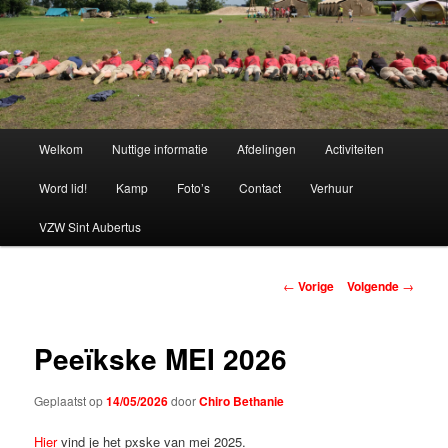
Spring
naar
de
primaire
Chiro Bethanie
inhoud
Hoofdmenu
Welkom
Nuttige informatie
Afdelingen
Activiteiten
Word lid!
Kamp
Foto’s
Contact
Verhuur
VZW Sint Aubertus
Berichtnavigatie
←
Vorige
Volgende
→
Peeïkske MEI 2026
Geplaatst op
14/05/2026
door
Chiro Bethanie
Hier
vind je het pxske van mei 2025.