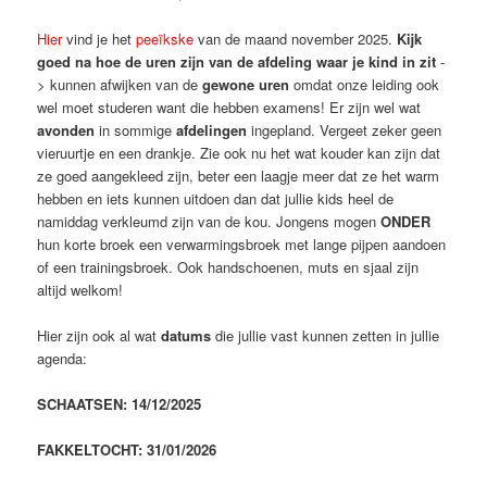
Hier
vind je het
peeïkske
van de maand november 2025.
Kijk
goed na hoe de uren zijn van de afdeling waar je kind in zit
-
> kunnen afwijken van de
gewone uren
omdat onze leiding ook
wel moet studeren want die hebben examens! Er zijn wel wat
avonden
in sommige
afdelingen
ingepland. Vergeet zeker geen
vieruurtje en een drankje. Zie ook nu het wat kouder kan zijn dat
ze goed aangekleed zijn, beter een laagje meer dat ze het warm
hebben en iets kunnen uitdoen dan dat jullie kids heel de
namiddag verkleumd zijn van de kou. Jongens mogen
ONDER
hun korte broek een verwarmingsbroek met lange pijpen aandoen
of een trainingsbroek. Ook handschoenen, muts en sjaal zijn
altijd welkom!
Hier zijn ook al wat
datums
die jullie vast kunnen zetten in jullie
agenda:
SCHAATSEN: 14/12/2025
FAKKELTOCHT: 31/01/2026