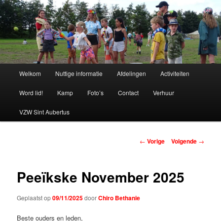
Spring
naar
de
primaire
Chiro Bethanie
inhoud
Hoofdmenu
Welkom
Nuttige informatie
Afdelingen
Activiteiten
Word lid!
Kamp
Foto’s
Contact
Verhuur
VZW Sint Aubertus
Berichtnavigatie
←
Vorige
Volgende
→
Peeïkske November 2025
Geplaatst op
09/11/2025
door
Chiro Bethanie
Beste ouders en leden,