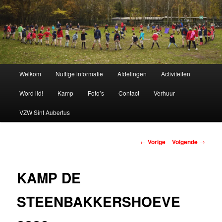
Spring
naar
de
primaire
Chiro Bethanie
inhoud
Hoofdmenu
Welkom
Nuttige informatie
Afdelingen
Activiteiten
Word lid!
Kamp
Foto’s
Contact
Verhuur
VZW Sint Aubertus
Berichtnavigatie
←
Vorige
Volgende
→
KAMP DE
STEENBAKKERSHOEVE