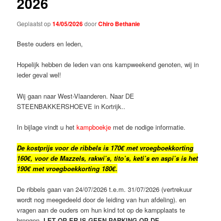
2026
Geplaatst op
14/05/2026
door
Chiro Bethanie
Beste ouders en leden,
Hopelijk hebben de leden van ons kampweekend genoten, wij in
ieder geval wel!
Wij gaan naar West-Vlaanderen. Naar DE
STEENBAKKERSHOEVE in Kortrijk..
In bijlage vindt u het
kampboekje
met de nodige informatie.
De kostprijs voor de ribbels is 170€ met vroegboekkorting
160€, voor de Mazzels, rakwi’s, tito’s, keti’s en aspi’s is het
190€ met vroegboekkorting 180€.
De ribbels gaan van 24/07/2026 t.e.m. 31/07/2026 (vertrekuur
wordt nog meegedeeld door de leiding van hun afdeling). en
vragen aan de ouders om hun kind tot op de kampplaats te
brengen.
LET OP ER IS GEEN PARKING OP DE