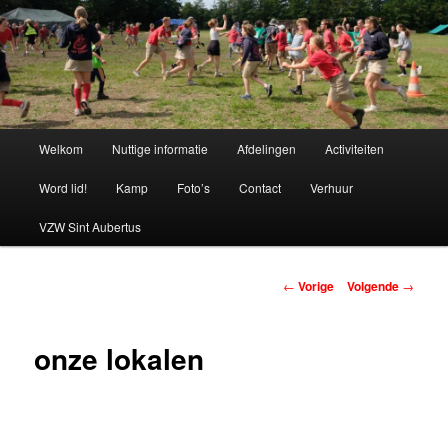
Spring
naar
de
primaire
Chiro Bethanie
inhoud
Hoofdmenu
Welkom
Nuttige informatie
Afdelingen
Activiteiten
Word lid!
Kamp
Foto’s
Contact
Verhuur
VZW Sint Aubertus
Berichtnavigatie
←
Vorige
Volgende
→
onze lokalen