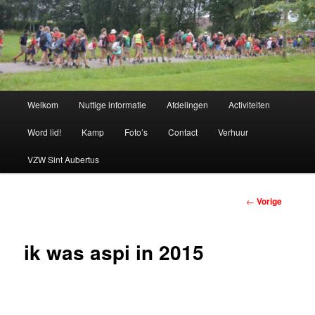
Spring
naar
de
primaire
Chiro Bethanie
inhoud
Hoofdmenu
Welkom
Nuttige informatie
Afdelingen
Activiteiten
Word lid!
Kamp
Foto’s
Contact
Verhuur
VZW Sint Aubertus
Berichtnavigatie
←
Vorige
ik was aspi in 2015