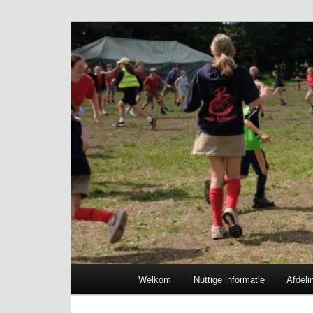
Spring
naar
de
Chiro Bethanie
primaire
inhoud
Hoofdmenu
Welkom
Nuttige informatie
Afdeli