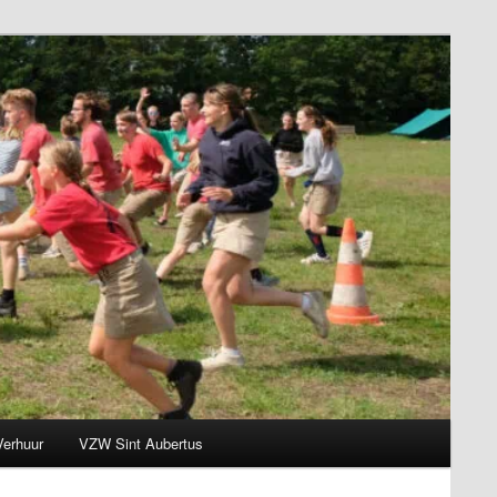
Verhuur
VZW Sint Aubertus