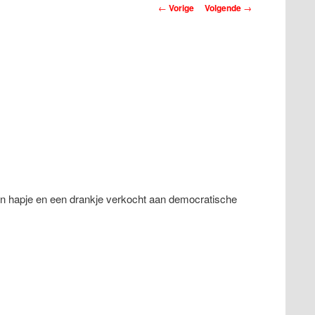
Berichtnavigatie
←
Vorige
Volgende
→
en hapje en een drankje verkocht aan democratische