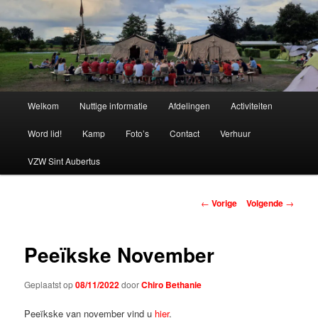
Spring
naar
de
primaire
Chiro Bethanie
inhoud
Hoofdmenu
Welkom
Nuttige informatie
Afdelingen
Activiteiten
Word lid!
Kamp
Foto’s
Contact
Verhuur
VZW Sint Aubertus
Berichtnavigatie
←
Vorige
Volgende
→
Peeïkske November
Geplaatst op
08/11/2022
door
Chiro Bethanie
Peeïkske van november vind u
hier
.