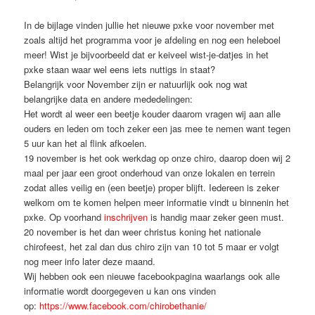
In de bijlage vinden jullie het nieuwe pxke voor november met
zoals altijd het programma voor je afdeling en nog een heleboel
meer! Wist je bijvoorbeeld dat er keiveel wist-je-datjes in het
pxke staan waar wel eens iets nuttigs in staat?
Belangrijk voor November zijn er natuurlijk ook nog wat
belangrijke data en andere mededelingen:
Het wordt al weer een beetje kouder daarom vragen wij aan alle
ouders en leden om toch zeker een jas mee te nemen want tegen
5 uur kan het al flink afkoelen.
19 november is het ook werkdag op onze chiro, daarop doen wij 2
maal per jaar een groot onderhoud van onze lokalen en terrein
zodat alles veilig en (een beetje) proper blijft. Iedereen is zeker
welkom om te komen helpen meer informatie vindt u binnenin het
pxke. Op voorhand
inschrijven
is handig maar zeker geen must.
20 november is het dan weer christus koning het nationale
chirofeest, het zal dan dus chiro zijn van 10 tot 5 maar er volgt
nog meer info later deze maand.
Wij hebben ook een nieuwe facebookpagina waarlangs ook alle
informatie wordt doorgegeven u kan ons vinden
op:
https://www.facebook.com/
chirobethanie/