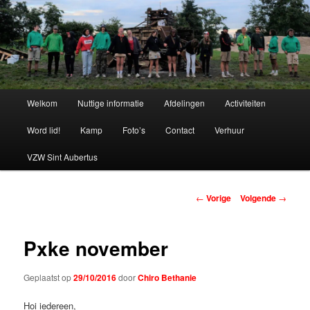
Spring
naar
de
primaire
Chiro Bethanie
inhoud
Hoofdmenu
Welkom
Nuttige informatie
Afdelingen
Activiteiten
Word lid!
Kamp
Foto’s
Contact
Verhuur
VZW Sint Aubertus
Berichtnavigatie
←
Vorige
Volgende
→
Pxke november
Geplaatst op
29/10/2016
door
Chiro Bethanie
Hoi iedereen,