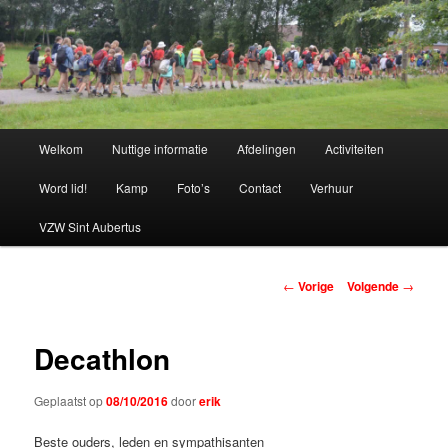
Spring
naar
de
primaire
Chiro Bethanie
inhoud
Hoofdmenu
Welkom
Nuttige informatie
Afdelingen
Activiteiten
Word lid!
Kamp
Foto’s
Contact
Verhuur
VZW Sint Aubertus
Berichtnavigatie
←
Vorige
Volgende
→
Decathlon
Geplaatst op
08/10/2016
door
erik
Beste ouders, leden en sympathisanten