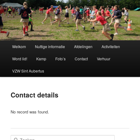
Spring
naar
de
primaire
Chiro Bethanie
inhoud
Hoofdmenu
Welkom
Nuttige informatie
Afdelingen
Activiteiten
Word lid!
Kamp
Foto’s
Contact
Verhuur
VZW Sint Aubertus
Contact details
No record was found.
Z