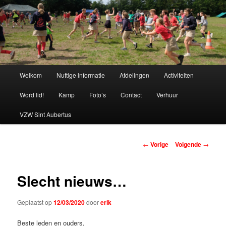
Spring
naar
de
primaire
Chiro Bethanie
inhoud
Hoofdmenu
Welkom
Nuttige informatie
Afdelingen
Activiteiten
Word lid!
Kamp
Foto’s
Contact
Verhuur
VZW Sint Aubertus
Berichtnavigatie
←
Vorige
Volgende
→
Slecht nieuws…
Geplaatst op
12/03/2020
door
erik
Beste leden en ouders,