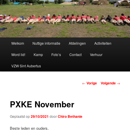
Spring
naar
de
primaire
Chiro Bethanie
inhoud
Hoofdmenu
Welkom
Nuttige informatie
Afdelingen
Activiteiten
Word lid!
Kamp
Foto’s
Contact
Verhuur
VZW Sint Aubertus
Berichtnavigatie
←
Vorige
Volgende
→
PXKE November
Geplaatst op
29/10/2021
door
Chiro Bethanie
Beste leden en ouders,