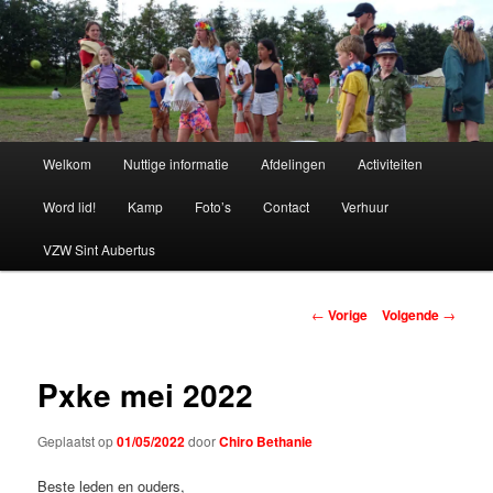
Spring
naar
de
primaire
Chiro Bethanie
inhoud
Hoofdmenu
Welkom
Nuttige informatie
Afdelingen
Activiteiten
Word lid!
Kamp
Foto’s
Contact
Verhuur
VZW Sint Aubertus
Berichtnavigatie
←
Vorige
Volgende
→
Pxke mei 2022
Geplaatst op
01/05/2022
door
Chiro Bethanie
Beste leden en ouders,