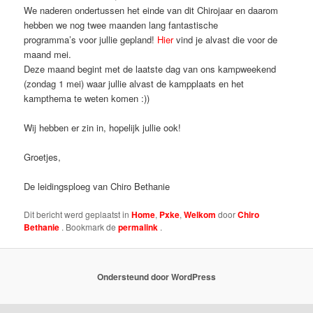
We naderen ondertussen het einde van dit Chirojaar en daarom
hebben we nog twee maanden lang fantastische
programma’s voor jullie gepland!
Hier
vind je alvast die voor de
maand mei.
Deze maand begint met de laatste dag van ons kampweekend
(zondag 1 mei) waar jullie alvast de kampplaats en het
kampthema te weten komen :))
Wij hebben er zin in, hopelijk jullie ook!
Groetjes,
De leidingsploeg van Chiro Bethanie
Dit bericht werd geplaatst in
Home
,
Pxke
,
Welkom
door
Chiro
Bethanie
. Bookmark de
permalink
.
Ondersteund door WordPress