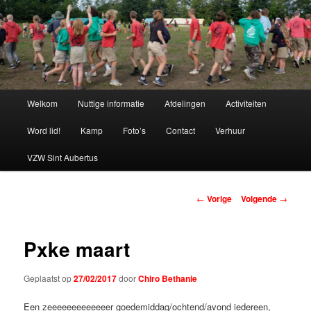
Spring
naar
de
primaire
Chiro Bethanie
inhoud
Hoofdmenu
Welkom
Nuttige informatie
Afdelingen
Activiteiten
Word lid!
Kamp
Foto’s
Contact
Verhuur
VZW Sint Aubertus
Berichtnavigatie
←
Vorige
Volgende
→
Pxke maart
Geplaatst op
27/02/2017
door
Chiro Bethanie
Een zeeeeeeeeeeeeer goedemiddag/ochtend/avond iedereen,