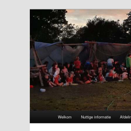
Spring
naar
de
Chiro Bethanie
primaire
inhoud
Hoofdmenu
Welkom
Nuttige informatie
Afdeli