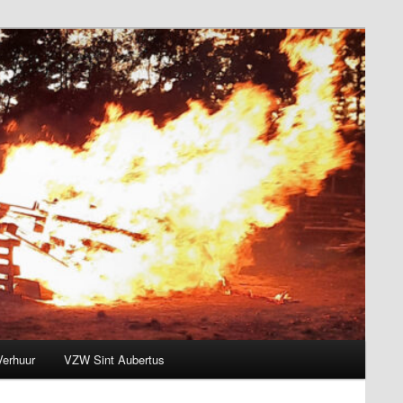
Verhuur
VZW Sint Aubertus