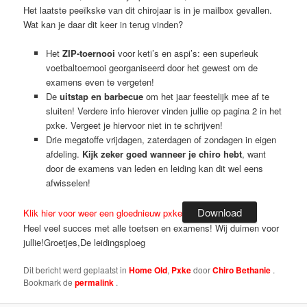
Het laatste peeïkske van dit chirojaar is in je mailbox gevallen.
Wat kan je daar dit keer in terug vinden?
Het
ZIP-toernooi
voor keti’s en aspi’s: een superleuk
voetbaltoernooi georganiseerd door het gewest om de
examens even te vergeten!
De
uitstap en barbecue
om het jaar feestelijk mee af te
sluiten! Verdere info hierover vinden jullie op pagina 2 in het
pxke. Vergeet je hiervoor niet in te schrijven!
Drie megatoffe vrijdagen, zaterdagen of zondagen in eigen
afdeling.
Kijk zeker goed wanneer je chiro hebt
, want
door de examens van leden en leiding kan dit wel eens
afwisselen!
Download
Klik hier voor weer een gloednieuw pxke
Heel veel succes met alle toetsen en examens! Wij duimen voor
jullie!Groetjes,De leidingsploeg
Dit bericht werd geplaatst in
Home Old
,
Pxke
door
Chiro Bethanie
.
Bookmark de
permalink
.