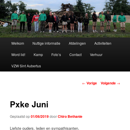
Spring
naar
de
primaire
Chiro Bethanie
inhoud
Hoofdmenu
Welkom
Nuttige informatie
Afdelingen
Activiteiten
Word lid!
Kamp
Foto’s
Contact
Verhuur
VZW Sint Aubertus
Berichtnavigatie
←
Vorige
Volgende
→
Pxke Juni
Geplaatst op
01/06/2019
door
Chiro Bethanie
Liefste ouders, leden en sympathisanten,