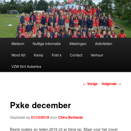
Spring
naar
de
primaire
Chiro Bethanie
inhoud
Hoofdmenu
Welkom
Nuttige informatie
Afdelingen
Activiteiten
Word lid!
Kamp
Foto’s
Contact
Verhuur
VZW Sint Aubertus
Berichtnavigatie
←
Vorige
Volgende
→
Pxke december
Geplaatst op
01/12/2019
door
Chiro Bethanie
Beste ouders en leden,2019 zit er bijna op. Maar voor het zover