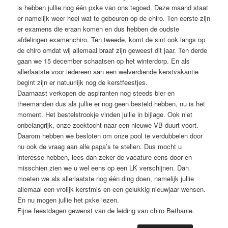
is hebben jullie nog één pxke van ons tegoed. Deze maand staat
er namelijk weer heel wat te gebeuren op de chiro. Ten eerste zijn
er examens die eraan komen en dus hebben de oudste
afdelingen examenchiro. Ten tweede, komt de sint ook langs op
de chiro omdat wij allemaal braaf zijn geweest dit jaar. Ten derde
gaan we 15 december schaatsen op het winterdorp. En als
allerlaatste voor iedereen aan een welverdiende kerstvakantie
begint zijn er natuurlijk nog de kerstfeestjes.
Daarnaast verkopen de aspiranten nog steeds bier en
theemanden dus als jullie er nog geen besteld hebben, nu is het
moment. Het bestelstrookje vinden jullie in bijlage. Ook niet
onbelangrijk, onze zoektocht naar een nieuwe VB duurt voort.
Daarom hebben we besloten om onze pool te verdubbelen door
nu ook de vraag aan alle papa’s te stellen. Dus mocht u
interesse hebben, lees dan zeker de vacature eens door en
misschien zien we u wel eens op een LK verschijnen. Dan
moeten we als allerlaatste nog één ding doen, namelijk jullie
allemaal een vrolijk kerstmis en een gelukkig nieuwjaar wensen.
En nu mogen jullie het pxke lezen.
Fijne feestdagen gewenst van de leiding van chiro Bethanie.