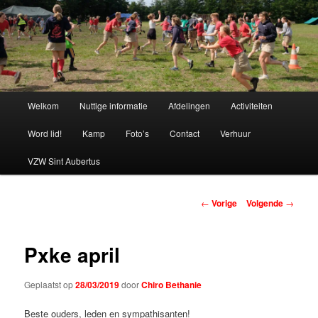
Spring
naar
de
primaire
Chiro Bethanie
inhoud
Hoofdmenu
Welkom
Nuttige informatie
Afdelingen
Activiteiten
Word lid!
Kamp
Foto’s
Contact
Verhuur
VZW Sint Aubertus
Berichtnavigatie
←
Vorige
Volgende
→
Pxke april
Geplaatst op
28/03/2019
door
Chiro Bethanie
Beste ouders, leden en sympathisanten!