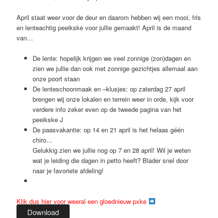
April staat weer voor de deur en daarom hebben wij een mooi, fris
en lenteachtig peeikske voor jullie gemaakt! April is de maand
van…
De lente: hopelijk krijgen we veel zonnige (zon)dagen en
zien we jullie dan ook met zonnige gezichtjes allemaal aan
onze poort staan
De lenteschoonmaak en –klusjes: op zaterdag 27 april
brengen wij onze lokalen en terrein weer in orde, kijk voor
verdere info zeker even op de tweede pagina van het
peeikske J
De paasvakantie: op 14 en 21 april is het helaas géén
chiro…
Gelukkig zien we jullie nog op 7 en 28 april! Wil je weten
wat je leiding die dagen in petto heeft? Blader snel door
naar je favoriete afdeling!
Klik dus hier voor weeral een gloednieuw pxke
Download