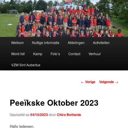
Spring
naar
de
primaire
Chiro Bethanie
inhoud
Hoofdmenu
Welkom
Nuttige informatie
Afdelingen
Activiteiten
Word lid!
Kamp
Foto’s
Contact
Verhuur
VZW Sint Aubertus
Berichtnavigatie
←
Vorige
Volgende
→
Peeïkske Oktober 2023
Geplaatst op
04/10/2023
door
Chiro Bethanie
Hallo iedereen,