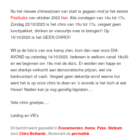
Nu het nieuwe chiroseizoen van start is gegaan vind je het eerste
Peeïkske
van oktober 2023
hier
. Alle zondagen van 14u tot 17u.
Zondag 22/10/2023 is het chiro van 10u tot 17u, vergeet geen
lunchpakket, drinken en vieruurtje mee te brengen!! Op
15/10/2023 is het GEEN CHIRO!!
Wil je de foto’s van ons kamp zien, kom dan naar onze DIA-
AVOND op zaterdag 14/10/2023. Iedereen is welkom vanaf 18u30
en we beginnen om 19u met de dia’s. Er worden een hapje en
een drankje verkocht aan democratische prijzen, wel via
bankcontact of cash. Vergeet geen dekentje en/of warme trui
want het is op onze chiro te doen en ’s avonds is het toch al wat
frisser! Nadien kan je nog gezellig bijpraten….
Vele chiro groetjes….
Leiding en VB’s
Dit bericht werd geplaatst in
Evenementen
,
Home
,
Pxke
,
Welkom
door
Chiro Bethanie
. Bookmark de
permalink
.