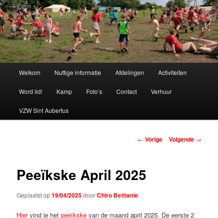
Spring
naar
de
primaire
Chiro Bethanie
inhoud
Hoofdmenu
Welkom
Nuttige informatie
Afdelingen
Activiteiten
Word lid!
Kamp
Foto’s
Contact
Verhuur
VZW Sint Aubertus
Berichtnavigatie
←
Vorige
Volgende
→
Peeïkske April 2025
Geplaatst op
19/04/2025
door
Chiro Bethanie
Hier
vind je het
peeïkske
van de maand april 2025. De eerste 2