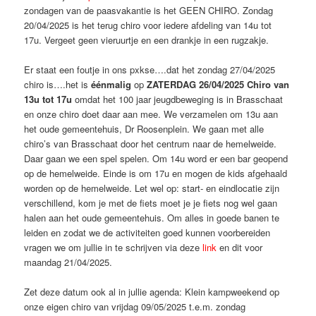
zondagen van de paasvakantie is het GEEN CHIRO. Zondag
20/04/2025 is het terug chiro voor iedere afdeling van 14u tot
17u. Vergeet geen vieruurtje en een drankje in een rugzakje.
Er staat een foutje in ons pxkse….dat het zondag 27/04/2025
chiro is….het is
éénmalig
op
ZATERDAG 26/04/2025 Chiro van
13u tot 17u
omdat het 100 jaar jeugdbeweging is in Brasschaat
en onze chiro doet daar aan mee. We verzamelen om 13u aan
het oude gemeentehuis, Dr Roosenplein. We gaan met alle
chiro’s van Brasschaat door het centrum naar de hemelweide.
Daar gaan we een spel spelen. Om 14u word er een bar geopend
op de hemelweide. Einde is om 17u en mogen de kids afgehaald
worden op de hemelweide. Let wel op: start- en eindlocatie zijn
verschillend, kom je met de fiets moet je je fiets nog wel gaan
halen aan het oude gemeentehuis. Om alles in goede banen te
leiden en zodat we de activiteiten goed kunnen voorbereiden
vragen we om jullie in te schrijven via deze
link
en dit voor
maandag 21/04/2025.
Zet deze datum ook al in jullie agenda: Klein kampweekend op
onze eigen chiro van vrijdag 09/05/2025 t.e.m. zondag