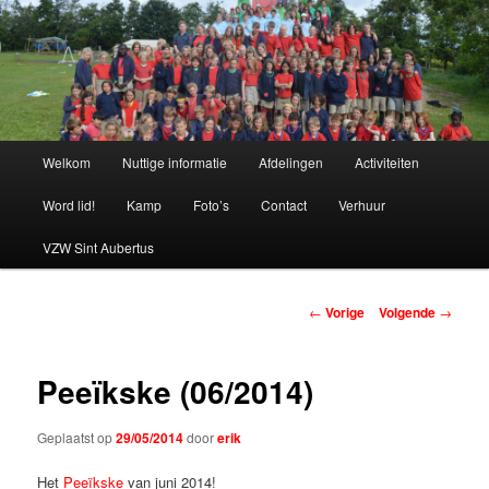
Spring
naar
de
primaire
Chiro Bethanie
inhoud
Hoofdmenu
Welkom
Nuttige informatie
Afdelingen
Activiteiten
Word lid!
Kamp
Foto’s
Contact
Verhuur
VZW Sint Aubertus
Berichtnavigatie
←
Vorige
Volgende
→
Peeïkske (06/2014)
Geplaatst op
29/05/2014
door
erik
Het
Peeïkske
van juni 2014!