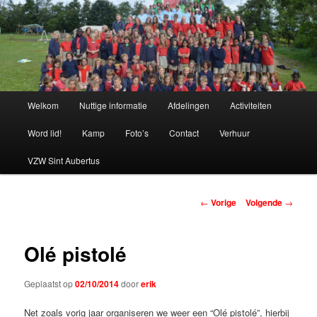
Spring
naar
de
primaire
Chiro Bethanie
inhoud
Hoofdmenu
Welkom
Nuttige informatie
Afdelingen
Activiteiten
Word lid!
Kamp
Foto’s
Contact
Verhuur
VZW Sint Aubertus
Berichtnavigatie
←
Vorige
Volgende
→
Olé pistolé
Geplaatst op
02/10/2014
door
erik
Net zoals vorig jaar organiseren we weer een “Olé pistolé”, hierbij