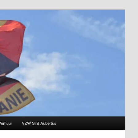
Verhuur
VZW Sint Aubertus