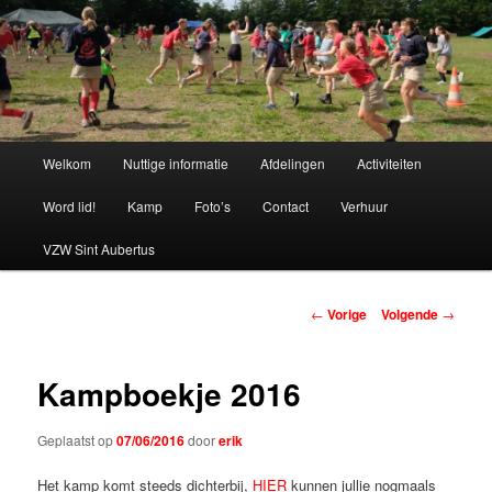
Spring
naar
de
primaire
Chiro Bethanie
inhoud
Hoofdmenu
Welkom
Nuttige informatie
Afdelingen
Activiteiten
Word lid!
Kamp
Foto’s
Contact
Verhuur
VZW Sint Aubertus
Berichtnavigatie
←
Vorige
Volgende
→
Kampboekje 2016
Geplaatst op
07/06/2016
door
erik
Het kamp komt steeds dichterbij,
HIER
kunnen jullie nogmaals