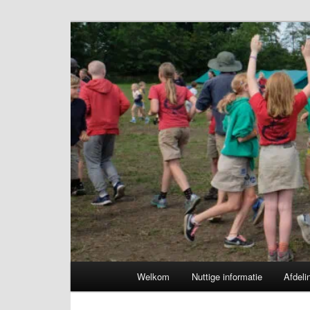
Spring
naar
de
Chiro Bethanie
primaire
inhoud
Hoofdmenu
Welkom
Nuttige informatie
Afdeli