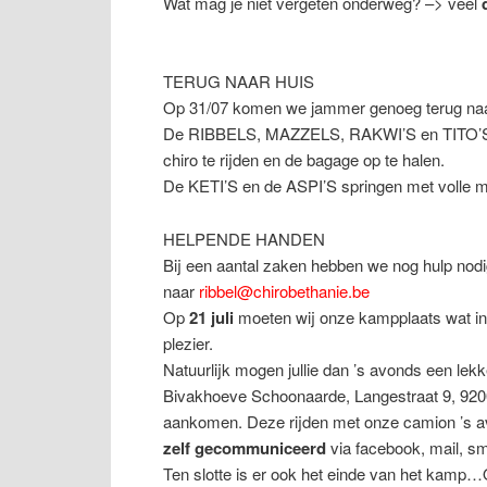
Wat mag je niet vergeten onderweg? –> veel
TERUG NAAR HUIS
Op 31/07 komen we jammer genoeg terug naa
De RIBBELS, MAZZELS, RAKWI’S en TITO’S 
chiro te rijden en de bagage op te halen.
De KETI’S en de ASPI’S springen met volle m
HELPENDE HANDEN
Bij een aantal zaken hebben we nog hulp nodig
naar
ribbel@chirobethanie.be
Op
21 juli
moeten wij onze kampplaats wat in
plezier.
Natuurlijk mogen jullie dan ’s avonds een lek
Bivakhoeve Schoonaarde, Langestraat 9, 9
aankomen. Deze rijden met onze camion ’s avo
zelf gecommuniceerd
via facebook, mail, s
Ten slotte is er ook het einde van het kamp