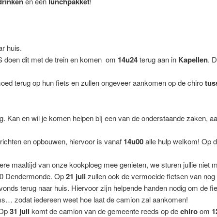
drinken
en een
lunchpakket
!
r huis.
doen dit met de trein en komen om
14u24
terug aan in
Kapellen
. 
oed terug op hun fiets en zullen ongeveer aankomen op de chiro
tus
. Kan en wil je komen helpen bij een van de onderstaande zaken, aar
richten en opbouwen, hiervoor is vanaf
14u00
alle hulp welkom! Op d
kere maaltijd van onze kookploeg mee genieten, we sturen jullie niet 
200 Dendermonde. Op
21 juli
zullen ook de vermoeide fietsen van nog 
nds terug naar huis. Hiervoor zijn helpende handen nodig om de fiet
ms… zodat iedereen weet hoe laat de camion zal aankomen!
…Op
31 juli
komt de camion van de gemeente reeds op de
chiro
om
1