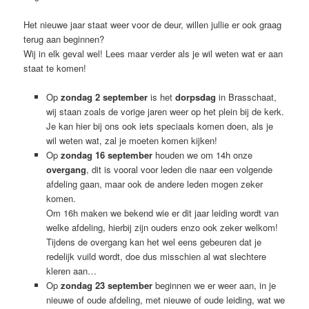
Het nieuwe jaar staat weer voor de deur, willen jullie er ook graag
terug aan beginnen?
Wij in elk geval wel! Lees maar verder als je wil weten wat er aan
staat te komen!
Op
zondag 2 september
is het
dorpsdag
in Brasschaat,
wij staan zoals de vorige jaren weer op het plein bij de kerk.
Je kan hier bij ons ook iets speciaals komen doen, als je
wil weten wat, zal je moeten komen kijken!
Op
zondag 16 september
houden we om 14h onze
overgang
, dit is vooral voor leden die naar een volgende
afdeling gaan, maar ook de andere leden mogen zeker
komen.
Om 16h maken we bekend wie er dit jaar leiding wordt van
welke afdeling, hierbij zijn ouders enzo ook zeker welkom!
Tijdens de overgang kan het wel eens gebeuren dat je
redelijk vuild wordt, doe dus misschien al wat slechtere
kleren aan…
Op
zondag 23 september
beginnen we er weer aan, in je
nieuwe of oude afdeling, met nieuwe of oude leiding, wat we