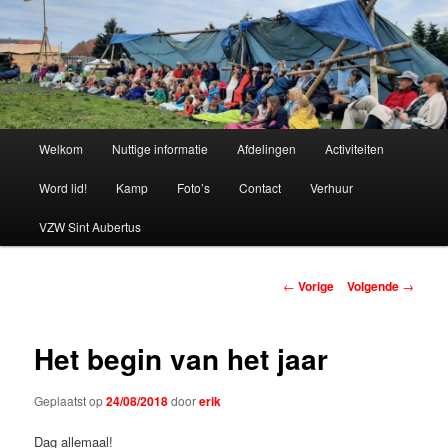
Spring
naar
de
primaire
Chiro Bethanie
inhoud
Hoofdmenu
Welkom
Nuttige informatie
Afdelingen
Activiteiten
Word lid!
Kamp
Foto’s
Contact
Verhuur
VZW Sint Aubertus
Berichtnavigatie
←
Vorige
Volgende
→
Het begin van het jaar
Geplaatst op
24/08/2018
door
erik
Dag allemaal!