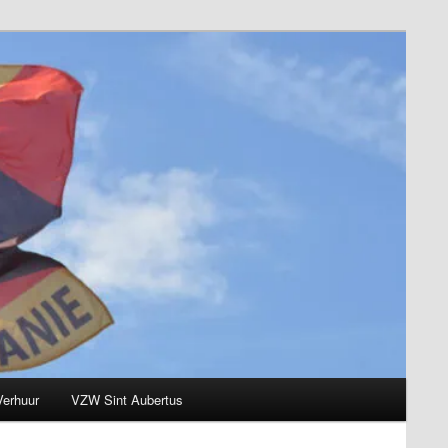
Verhuur
VZW Sint Aubertus