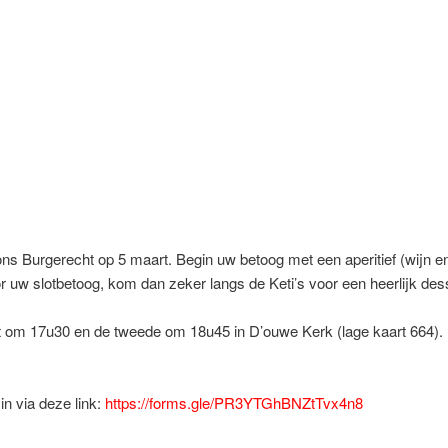
ns Burgerecht op 5 maart. Begin uw betoog met een aperitief (wijn en
or uw slotbetoog, kom dan zeker langs de Keti’s voor een heerlijk des
t om 17u30 en de tweede om 18u45 in D’ouwe Kerk (lage kaart 664). 
in via deze link:
https://forms.gle/PR3YTGhBNZtTvx4n8