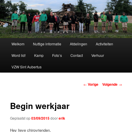
Spring
naar
de
primaire
Chiro Bethanie
inhoud
Hoofdmenu
Welkom
Nuttige informatie
Afdelingen
Activiteiten
Word lid!
Kamp
Foto’s
Contact
Verhuur
VZW Sint Aubertus
Berichtnavigatie
←
Vorige
Volgende
→
Begin werkjaar
Geplaatst op
03/09/2015
door
erik
Hey lieve chirovrienden,