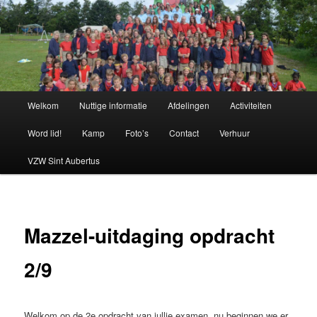
Spring
naar
de
primaire
Chiro Bethanie
inhoud
Hoofdmenu
Welkom
Nuttige informatie
Afdelingen
Activiteiten
Word lid!
Kamp
Foto’s
Contact
Verhuur
VZW Sint Aubertus
Mazzel-uitdaging opdracht
2/9
Welkom op de 2e opdracht van jullie examen, nu beginnen we er