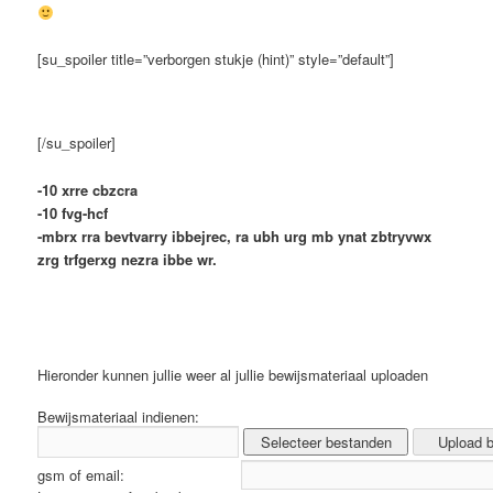
[su_spoiler title=”verborgen stukje (hint)” style=”default”]
[/su_spoiler]
-10 xrre cbzcra
-10 fvg-hcf
-mbrx rra bevtvarry ibbejrec, ra ubh urg mb ynat zbtryvwx
zrg trfgerxg nezra ibbe wr.
Hieronder kunnen jullie weer al jullie bewijsmateriaal uploaden
Bewijsmateriaal indienen:
gsm of email: