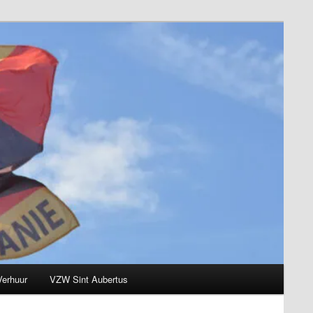
Verhuur
VZW Sint Aubertus