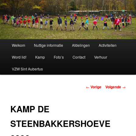
Spring
naar
de
primaire
Chiro Bethanie
inhoud
Hoofdmenu
Welkom
Nuttige informatie
Afdelingen
Activiteiten
Word lid!
Kamp
Foto’s
Contact
Verhuur
VZW Sint Aubertus
Berichtnavigatie
←
Vorige
Volgende
→
KAMP DE
STEENBAKKERSHOEVE