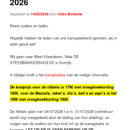
2026
Geplaatst op
14/05/2026
door
Chiro Bethanie
Beste ouders en leden,
Hopelijk hebben de leden van ons kampweekend genoten, wij in
ieder geval wel!
Wij gaan naar West-Vlaanderen. Naar DE
STEENBAKKERSHOEVE in Kortrijk..
In bijlage vindt u het
kampboekje
met de nodige informatie.
De kostprijs voor de ribbels is 170€ met vroegboekkorting
160€, voor de Mazzels, rakwi’s, tito’s, keti’s en aspi’s is het
190€ met vroegboekkorting 180€.
De ribbels gaan van 24/07/2026 t.e.m. 31/07/2026 (vertrekuur
wordt nog meegedeeld door de leiding van hun afdeling). en
vragen aan de ouders om hun kind tot op de kampplaats te
brengen.
LET OP ER IS GEEN PARKING OP DE