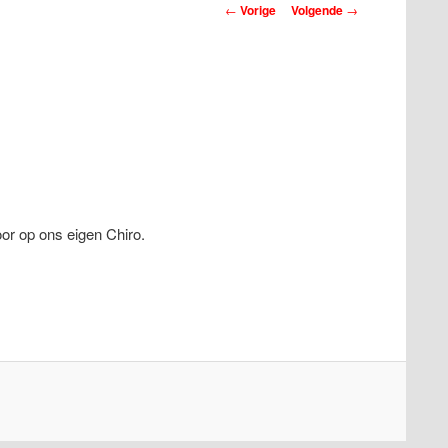
Berichtnavigatie
←
Vorige
Volgende
→
r op ons eigen Chiro.