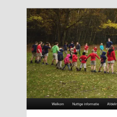
Spring
naar
de
Chiro Bethanie
primaire
inhoud
Hoofdmenu
Welkom
Nuttige informatie
Afdeli